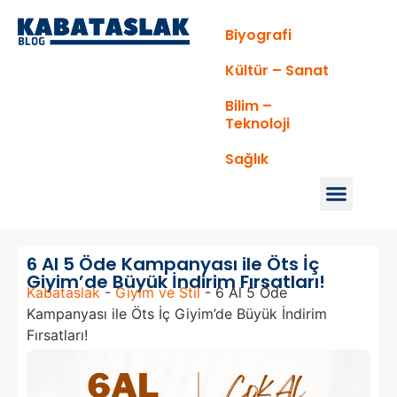
Biyografi
Kültür – Sanat
Bilim –
Teknoloji
Sağlık
6 Al 5 Öde Kampanyası ile Öts İç
Giyim’de Büyük İndirim Fırsatları!
Kabataslak
-
Giyim ve Stil
-
6 Al 5 Öde
Kampanyası ile Öts İç Giyim’de Büyük İndirim
Fırsatları!