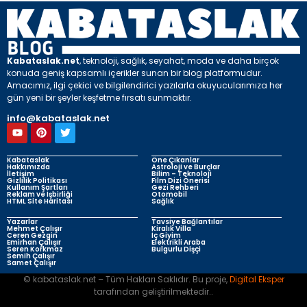
Kabataslak.net
, teknoloji, sağlık, seyahat, moda ve daha birçok
konuda geniş kapsamlı içerikler sunan bir blog platformudur.
Amacımız, ilgi çekici ve bilgilendirici yazılarla okuyucularımıza her
gün yeni bir şeyler keşfetme fırsatı sunmaktır.
info@kabataslak.net
Kabataslak
Öne Çıkanlar
Hakkımızda
Astroloji ve Burçlar
İletişim
Bilim – Teknoloji
Gizlilik Politikası
Film Dizi Önerisi
Kullanım Şartları
Gezi Rehberi
Reklam ve İşbirliği
Otomobil
HTML Site Haritası
Sağlık
Yazarlar
Tavsiye Bağlantılar
Mehmet Çalışır
Kiralık Villa
Ceren Gezgin
İç Giyim
Emirhan Çalışır
Elektrikli Araba
Seren Korkmaz
Bulgurlu Dişçi
Semih Çalışır
Samet Çalışır
© kabataslak.net – Tüm Hakları Saklıdır. Bu proje,
Digital Eksper
tarafından geliştirilmektedir..