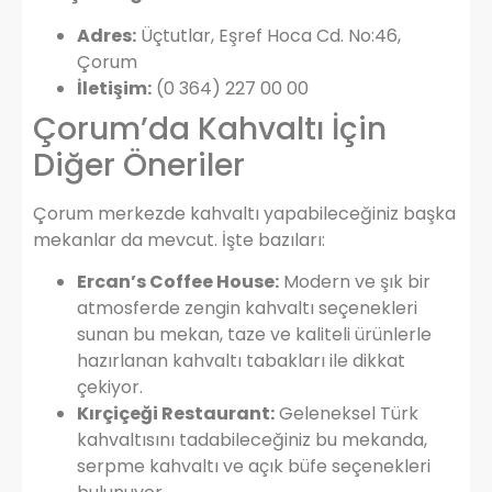
Adres:
Üçtutlar, Eşref Hoca Cd. No:46,
Çorum
İletişim:
(0 364) 227 00 00
Çorum’da Kahvaltı İçin
Diğer Öneriler
Çorum merkezde kahvaltı yapabileceğiniz başka
mekanlar da mevcut. İşte bazıları:
Ercan’s Coffee House:
Modern ve şık bir
atmosferde zengin kahvaltı seçenekleri
sunan bu mekan, taze ve kaliteli ürünlerle
hazırlanan kahvaltı tabakları ile dikkat
çekiyor.
Kırçiçeği Restaurant:
Geleneksel Türk
kahvaltısını tadabileceğiniz bu mekanda,
serpme kahvaltı ve açık büfe seçenekleri