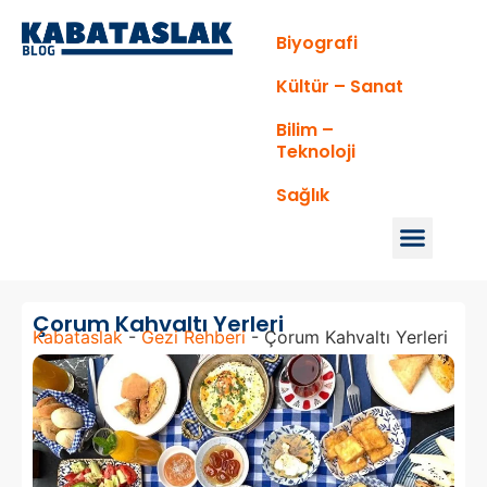
Biyografi
Kültür – Sanat
Bilim –
Teknoloji
Sağlık
Çorum Kahvaltı Yerleri
Kabataslak
-
Gezi Rehberi
-
Çorum Kahvaltı Yerleri