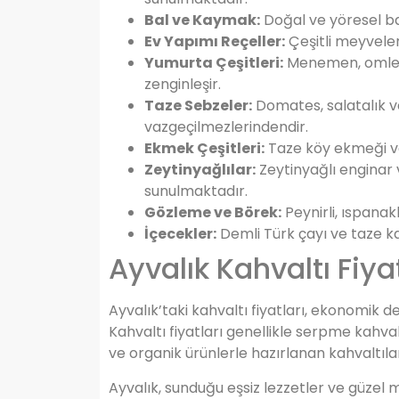
Bal ve Kaymak:
Doğal ve yöresel bal,
Ev Yapımı Reçeller:
Çeşitli meyveler
Yumurta Çeşitleri:
Menemen, omlet 
zenginleşir.
Taze Sebzeler:
Domates, salatalık ve
vazgeçilmezlerindendir.
Ekmek Çeşitleri:
Taze köy ekmeği ve 
Zeytinyağlılar:
Zeytinyağlı enginar 
sunulmaktadır.
Gözleme ve Börek:
Peynirli, ıspanak
İçecekler:
Demli Türk çayı ve taze ka
Ayvalık Kahvaltı Fiyat
Ayvalık’taki kahvaltı fiyatları, ekonomik d
Kahvaltı fiyatları genellikle serpme kahval
ve organik ürünlerle hazırlanan kahvaltılar
Ayvalık, sunduğu eşsiz lezzetler ve güzel 