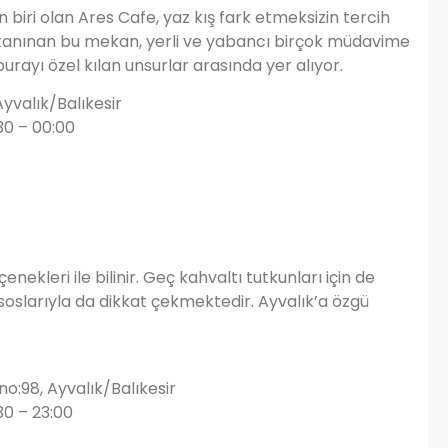
 biri olan Ares Cafe, yaz kış fark etmeksizin tercih
e tanınan bu mekan, yerli ve yabancı birçok müdavime
 burayı özel kılan unsurlar arasında yer alıyor.
yvalık/Balıkesir
30 – 00:00
nekleri ile bilinir. Geç kahvaltı tutkunları için de
oslarıyla da dikkat çekmektedir. Ayvalık’a özgü
o:98, Ayvalık/Balıkesir
30 – 23:00