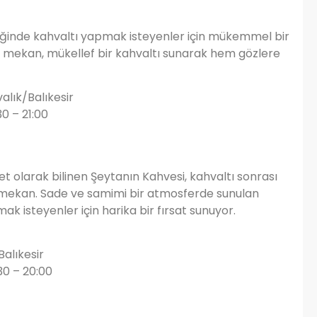
iğinde kahvaltı yapmak isteyenler için mükemmel bir
u mekan, mükellef bir kahvaltı sunarak hem gözlere
alık/Balıkesir
0 – 21:00
net olarak bilinen Şeytanın Kahvesi, kahvaltı sonrası
bir mekan. Sade ve samimi bir atmosferde sunulan
ak isteyenler için harika bir fırsat sunuyor.
Balıkesir
30 – 20:00