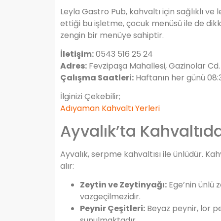
Leyla Gastro Pub, kahvaltı için sağlıklı ve 
ettiği bu işletme, çocuk menüsü ile de dikk
zengin bir menüye sahiptir.
İletişim:
0543 516 25 24
Adres:
Fevzipaşa Mahallesi, Gazinolar Cd. 
Çalışma Saatleri:
Haftanın her günü 08:3
İlginizi Çekebilir;
Adıyaman Kahvaltı Yerleri
Ayvalık’ta Kahvaltıd
Ayvalık, serpme kahvaltısı ile ünlüdür. Kah
alır:
Zeytin ve Zeytinyağı:
Ege’nin ünlü ze
vazgeçilmezidir.
Peynir Çeşitleri:
Beyaz peynir, lor pey
sunulmaktadır.