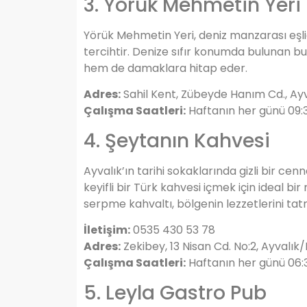
3. Yörük Mehmetin Yeri
Yörük Mehmetin Yeri, deniz manzarası eşl
tercihtir. Denize sıfır konumda bulunan b
hem de damaklara hitap eder.
Adres:
Sahil Kent, Zübeyde Hanım Cd., Ayv
Çalışma Saatleri:
Haftanın her günü 09:3
4. Şeytanın Kahvesi
Ayvalık’ın tarihi sokaklarında gizli bir cen
keyifli bir Türk kahvesi içmek için ideal 
serpme kahvaltı, bölgenin lezzetlerini tatm
İletişim:
0535 430 53 78
Adres:
Zekibey, 13 Nisan Cd. No:2, Ayvalık/
Çalışma Saatleri:
Haftanın her günü 06:
5. Leyla Gastro Pub