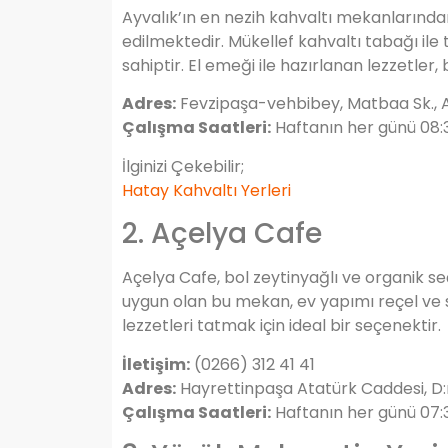
Ayvalık’ın en nezih kahvaltı mekanlarından
edilmektedir. Mükellef kahvaltı tabağı il
sahiptir. El emeği ile hazırlanan lezzetler,
Adres:
Fevzipaşa-vehbibey, Matbaa Sk., A
Çalışma Saatleri:
Haftanın her günü 08:
İlginizi Çekebilir;
Hatay Kahvaltı Yerleri
2. Açelya Cafe
Açelya Cafe, bol zeytinyağlı ve organik seçe
uygun olan bu mekan, ev yapımı reçel ve s
lezzetleri tatmak için ideal bir seçenektir.
İletişim:
(0266) 312 41 41
Adres:
Hayrettinpaşa Atatürk Caddesi, D:n
Çalışma Saatleri:
Haftanın her günü 07: