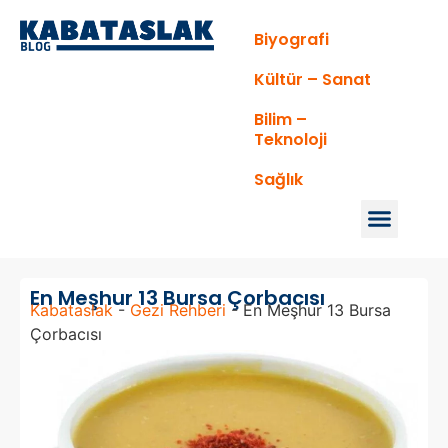
Biyografi
Kültür – Sanat
Bilim –
Teknoloji
Sağlık
En Meşhur 13 Bursa Çorbacısı
Kabataslak
-
Gezi Rehberi
-
En Meşhur 13 Bursa
Çorbacısı