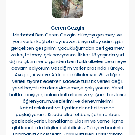
Ceren Gezgin
Merhaba! Ben Ceren Gezgin, dünyayı gezmeyi ve
yeni yerler keşfetmeyi seven biriyim.Soy adım gibi
gerçekten gezginim. Çocukluğumdan beri gezmeyi
ve keşfetmeyi çok seviyorum. İlk kez 18 yaşında yurt
dışına çıktım ve o günden beri farklı ülkeleri gezmeye
devam ediyorum.Gezdiğim yerler arasında Türkiye,
Avrupa, Asya ve Afrika'dan ülkeler var. Gezdiğim
yerleri ziyaret ederken sadece turistik yerleri değil,
yerel hayatı da deneyimlemeye çalışıyorum. Yerel
halkla tanışıyor, onların kültürlerini ve yaşam tarzlarını
öğreniyorum.Gezilerimi ve deneyimlerimi
kabataslak.net ve fiyatinedir.net sitesinde
paylaşıyorum. Sitede ülke rehberi, şehir rehberi,
gezilecek yerler, konaklama, ulaşım ve yeme-içme
gibi konularda bilgiler bulabilirsiniz.Dünyayı benimle
tanımanızı çok isterim. Farklı kültürleri, farklı yaşam