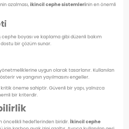
nin azalması,
ikincil cephe sistemleri
nin en önemli
ti
ış cephe boyası ve kaplama gibi düzenli bakım
e dostu bir çözüm sunar.
 yönetmeliklerine uygun olarak tasarlanır. Kullanılan
österir ve yangının yayılmasını engeller.
in kritik öneme sahiptir. Güvenli bir yapı, yalnızca
emli bir kriterdir.
lirlik
 öncelikli hedeflerinden biridir.
İkincil cephe
ü için karbon ayak izini azaltır. Ayrıca kullanılan geri