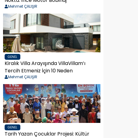
Nokta: İnce Motor Bobinaj
Mehmet ÇALIŞIR
GENEL
Kiralık Villa Arayışında VillaVillam’ı
Tercih Etmeniz İçin 10 Neden
Mehmet ÇALIŞIR
GENEL
Tarih Yazan Çocuklar Projesi: Kültür