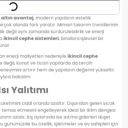
0 altın avantaj
, modern yapıların estetik
rçok alanda fark yaratır. Mimari tasarım trendlerinin
ik değil aynı zamanda sürdürülebilirlik ve enerji
da
ikincil cephe sistemleri
, binalara işlevsel bir
unar.
tan enerji maliyetleri nedeniyle
ikincil cephe
e değil, konut ve ticari yapılarda da tercih
eneyimini artırır hem de yapıların değerini yükseltir.
aylıca bakalım.
Isı Yalıtımı
 tüketimini ciddi oranda azaltır. Dışarıdan gelen sıcak
emas etmesini engelleyerek ideal bir iklim dengesi
ımı azalır, kış aylarında ise ısıtma giderleri düşer.
ğu günümüzde bu özellik, işletmeler ve ev sahipleri için