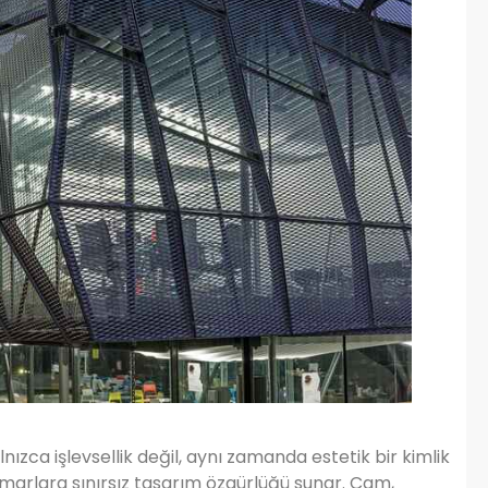
ızca işlevsellik değil, aynı zamanda estetik bir kimlik
imarlara sınırsız tasarım özgürlüğü sunar. Cam,