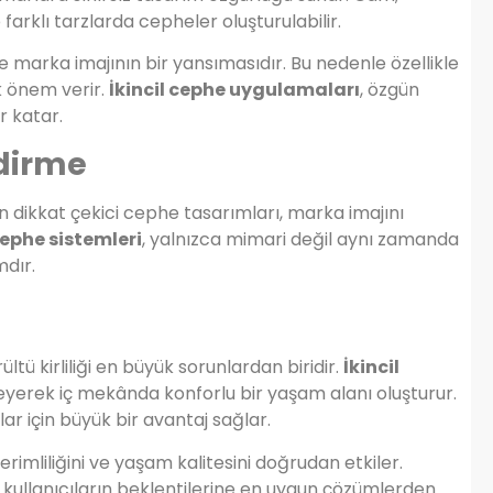
arklı tarzlarda cepheler oluşturulabilir.
e marka imajının bir yansımasıdır. Bu nedenle özellikle
k önem verir.
İkincil cephe uygulamaları
, özgün
r katar.
dirme
in dikkat çekici cephe tasarımları, marka imajını
cephe sistemleri
, yalnızca mimari değil aynı zamanda
mdır.
tü kirliliği en büyük sorunlardan biridir.
İkincil
releyerek iç mekânda konforlu bir yaşam alanı oluşturur.
lar için büyük bir avantaj sağlar.
rimliliğini ve yaşam kalitesini doğrudan etkiler.
 kullanıcıların beklentilerine en uygun çözümlerden