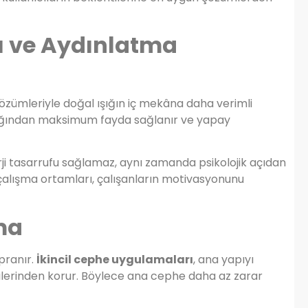
mı ve Aydınlatma
zümleriyle doğal ışığın iç mekâna daha verimli
ışığından maksimum fayda sağlanır ve yapay
rji tasarrufu sağlamaz, aynı zamanda psikolojik açıdan
 çalışma ortamları, çalışanların motivasyonunu
ma
pranır.
İkincil cephe uygulamaları
, ana yapıyı
kilerinden korur. Böylece ana cephe daha az zarar