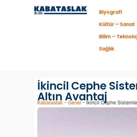
Biyografi
Kültür – Sanat
Bilim – Teknoloj
Sağlık
İkincil Cephe Sist
Altın Avantaj
Kabataslak
-
Genel
-
İkincil Cephe Sistemle