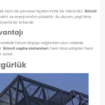
k hem de çevresel açıdan kritik bir faktördür.
İkincil
ndirir ve enerji sınıfını yükseltir. Bu durum, yeşil bina
önemli bir kriterdir.
vantajı
sa vadede fatura düşüşü sağlarken uzun vadede
r.
İkincil cephe sistemleri
, hem bina sahipleri hem
r sunar.
zgürlük