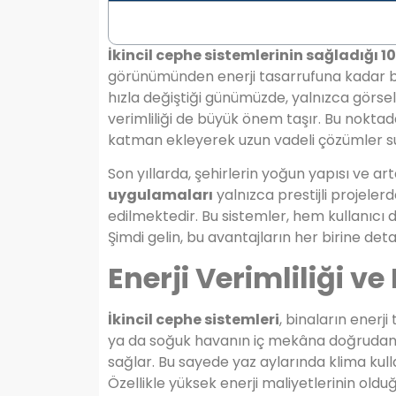
İkincil cephe sistemlerinin sağladığı 1
görünümünden enerji tasarrufuna kadar bi
hızla değiştiği günümüzde, yalnızca görsell
verimliliği de büyük önem taşır. Bu nokta
katman ekleyerek uzun vadeli çözümler s
Son yıllarda, şehirlerin yoğun yapısı ve ar
uygulamaları
yalnızca prestijli projelerd
edilmektedir. Bu sistemler, hem kullanıcı d
Şimdi gelin, bu avantajların her birine det
Enerji Verimliliği ve 
İkincil cephe sistemleri
, binaların enerji
ya da soğuk havanın iç mekâna doğrudan t
sağlar. Bu sayede yaz aylarında klima kullan
Özellikle yüksek enerji maliyetlerinin oldu