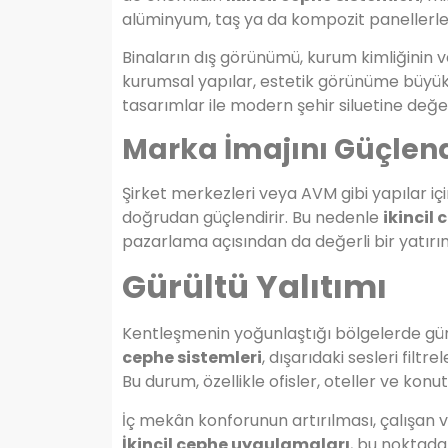
alüminyum, taş ya da kompozit panellerle f
Binaların dış görünümü, kurum kimliğinin v
kurumsal yapılar, estetik görünüme büyü
tasarımlar ile modern şehir siluetine değe
Marka İmajını Güçlen
Şirket merkezleri veya AVM gibi yapılar iç
doğrudan güçlendirir. Bu nedenle
ikincil 
pazarlama açısından da değerli bir yatırı
Gürültü Yalıtımı
Kentleşmenin yoğunlaştığı bölgelerde gürül
cephe sistemleri
, dışarıdaki sesleri filt
Bu durum, özellikle ofisler, oteller ve konut
İç mekân konforunun artırılması, çalışan ve
İkincil cephe uygulamaları
, bu noktada