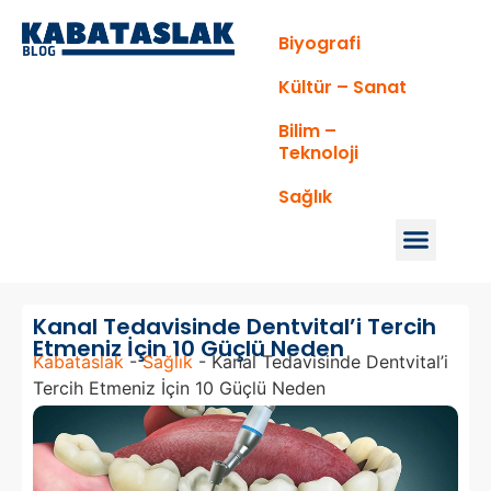
Biyografi
Kültür – Sanat
Bilim –
Teknoloji
Sağlık
Kanal Tedavisinde Dentvital’i Tercih
Etmeniz İçin 10 Güçlü Neden
Kabataslak
-
Sağlık
-
Kanal Tedavisinde Dentvital’i
Tercih Etmeniz İçin 10 Güçlü Neden