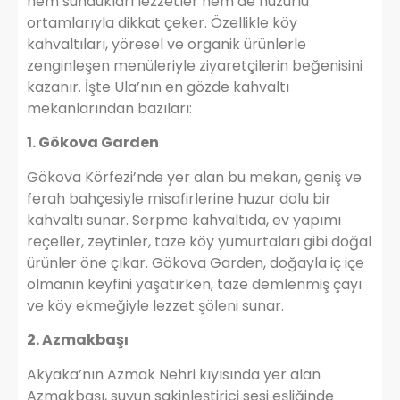
hem sundukları lezzetler hem de huzurlu
ortamlarıyla dikkat çeker. Özellikle köy
kahvaltıları, yöresel ve organik ürünlerle
zenginleşen menüleriyle ziyaretçilerin beğenisini
kazanır. İşte Ula’nın en gözde kahvaltı
mekanlarından bazıları:
1. Gökova Garden
Gökova Körfezi’nde yer alan bu mekan, geniş ve
ferah bahçesiyle misafirlerine huzur dolu bir
kahvaltı sunar. Serpme kahvaltıda, ev yapımı
reçeller, zeytinler, taze köy yumurtaları gibi doğal
ürünler öne çıkar. Gökova Garden, doğayla iç içe
olmanın keyfini yaşatırken, taze demlenmiş çayı
ve köy ekmeğiyle lezzet şöleni sunar.
2. Azmakbaşı
Akyaka’nın Azmak Nehri kıyısında yer alan
Azmakbaşı, suyun sakinleştirici sesi eşliğinde