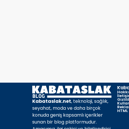
Kaba
Hakk
İletiş
Gizlil
Kabataslak.net
, teknoloji, sağlık,
Kulla
Reklam
seyahat, moda ve daha birçok
HTML 
konuda geniş kapsamlı içerikler
sunan bir blog platformudur.
Amacımız, ilgi çekici ve bilgilendirici