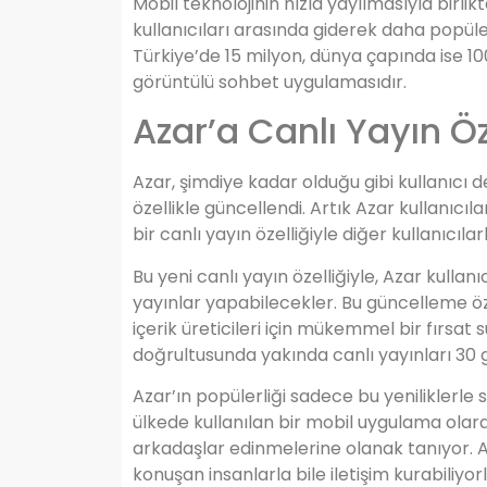
Mobil teknolojinin hızla yayılmasıyla birli
kullanıcıları arasında giderek daha popüle
Türkiye’de 15 milyon, dünya çapında ise 10
görüntülü sohbet uygulamasıdır.
Azar’a Canlı Yayın Öz
Azar, şimdiye kadar olduğu gibi kullanıcı d
özellikle güncellendi. Artık Azar kullanıcı
bir canlı yayın özelliğiyle diğer kullanıcıla
Bu yeni canlı yayın özelliğiyle, Azar kulla
yayınlar yapabilecekler. Bu güncelleme öze
içerik üreticileri için mükemmel bir fırsat s
doğrultusunda yakında canlı yayınları 30 g
Azar’ın popülerliği sadece bu yeniliklerle 
ülkede kullanılan bir mobil uygulama olarak
arkadaşlar edinmelerine olanak tanıyor. Anlı
konuşan insanlarla bile iletişim kurabiliyorl