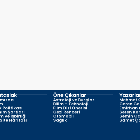
taslak
Öne Çıkanlar
Yazarla
ımızda
Astroloji ve Burçlar
Mehmet Ç
im
Bilim – Teknoloji
Ceren Ge
ik Politikası
Film Dizi Önerisi
Emirhan Ç
nım Şartları
Gezi Rehberi
Seren Ko
 ve İşbirliği
Otomobil
Semih Çal
Site Haritası
Sağlık
Samet Ça