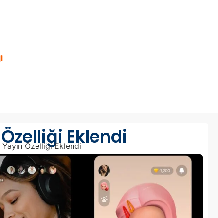
i
Özelliği Eklendi
 Yayın Özelliği Eklendi