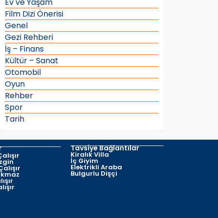
Ev ve Yaşam
Film Dizi Önerisi
Genel
Gezi Rehberi
İş – Finans
Kültür – Sanat
Otomobil
Oyun
Rehber
Spor
Tarih
r
Tavsiye Bağlantılar
Kiralık Villa
alışır
İç Giyim
zgin
Elektrikli Araba
alışır
Bulgurlu Dişçi
rkmaz
ışır
lışır