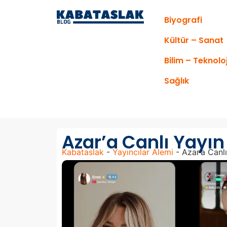
Biyografi
Kültür – Sanat
Bilim – Teknoloj
Sağlık
Azar’a Canlı Yayın 
Kabataslak
-
Yayıncılar Alemi
-
Azar’a Canlı