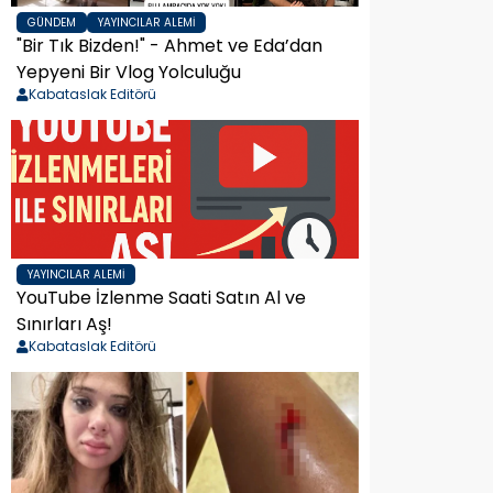
GÜNDEM
YAYINCILAR ALEMI
"Bir Tık Bizden!" - Ahmet ve Eda’dan
Yepyeni Bir Vlog Yolculuğu
Kabataslak Editörü
YAYINCILAR ALEMI
YouTube İzlenme Saati Satın Al ve
Sınırları Aş!
Kabataslak Editörü