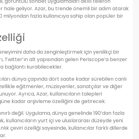
kte, görüntülü sohbet uygulamaları akıllı telefon
r hale geliyor. Azar, bu trende önemli bir adım atarak
0 milyondan fazla kullanıcıya sahip olan popüler bir
elliği
eneyimini daha da zenginleştirmek için yenilikçi bir
ları, Twitter’ın alt yapısından gelen Periscope’a benzer
rla bağlantı kurabilecekler.
nıcıları dünya çapında dört saate kadar sürebilen canlı
llikle eğitmenler, müzisyenler, sanatçılar ve diğer
unuyor. Ayrıca, Azar, kullanıcıların talepleri
üne kadar arşivleme özelliğini de getirecek.
sınırlı değil. Uygulama, dünya genelinde 190’dan fazla
, kullanıcıların yurt içi ve uluslararası düzeyde yeni
k çeviri özelliği sayesinde, kullanıcılar farklı dillerde
ar.