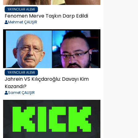
YAYINCILAR ALEMI
Fenomen Merve Taşkın Darp Edildi
Mehmet ÇALIŞIR
YAYINCILAR ALEMI
Jahrein VS Kılıçdaroğlu: Davayı Kim
Kazandı?
Samet ÇALIŞIR