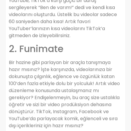
YouTube, TikTok’a karşı güçlü bir duruş
sergileyerek “Ben de varım!” dedi ve kendi kısa
videolarını oluşturdu. Üstelik bu videolar sadece
60 saniyeden daha kısa! Artık favori
YouTuber’larınızın kısa videolarını TikTok’a
gitmeden de izleyebilirsiniz.
2. Funimate
Bir hazine gibi parlayan bir araçla tanışmaya
hazır mısınız? İşte karşınızda, videolarınıza bir
dokunuşta çılgınlık, eğlence ve özgünlük katan
100’den fazla etkiyle dolu bir yolculuk! Artık video
düzenleme konusunda ustalaşmanız mı
gerekiyor? Endişelenmeyin, bu araç size ustalıkla
öğretir ve sizi bir video prodüksiyon dehasına
dönüştürür. TikTok, Instagram, Facebook ve
YouTube’da parlayacak komik, eğlenceli ve sıra
dışı içerikleriniz için hazır mısınız?