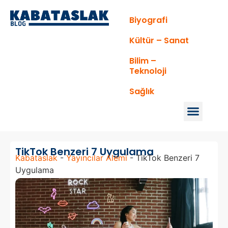
Biyografi
Kültür – Sanat
Bilim –
Teknoloji
Sağlık
TikTok Benzeri 7 Uygulama
Kabataslak
-
Yayıncılar Alemi
-
TikTok Benzeri 7
Uygulama