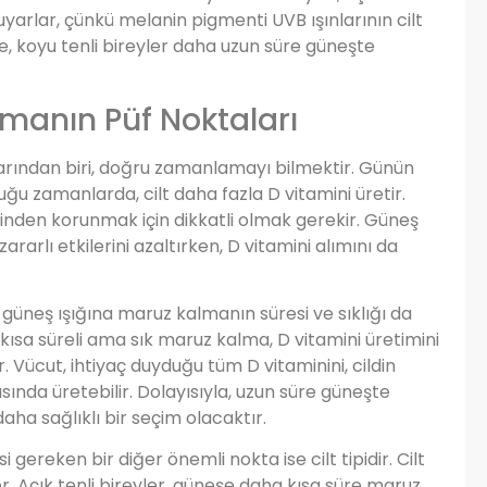
uyarlar, çünkü melanin pigmenti UVB ışınlarının cilt
e, koyu tenli bireyler daha uzun süre güneşte
manın Püf Noktaları
larından biri, doğru zamanlamayı bilmektir. Günün
ğu zamanlarda, cilt daha fazla D vitamini üretir.
rinden korunmak için dikkatli olmak gerekir. Güneş
rarlı etkilerini azaltırken, D vitamini alımını da
 güneş ışığına maruz kalmanın süresi ve sıklığı da
kısa süreli ama sık maruz kalma, D vitamini üretimini
. Vücut, ihtiyaç duyduğu tüm D vitaminini, cildin
sında üretebilir. Dolayısıyla, uzun süre güneşte
aha sağlıklı bir seçim olacaktır.
gereken bir diğer önemli nokta ise cilt tipidir. Cilt
rler. Açık tenli bireyler, güneşe daha kısa süre maruz