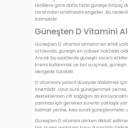
tenlilere göre daha fazla güneşe ihtiyaç d
tarafından emilmesini engeller. Bu nedenl
kalmalıdır.
Güneşten D Vitamini Al
Güneşten D vitamini almanın en etkili yol
ortasında, güneşin en yüksek noktada oldu
Ancak bu saatlerde güneşin zararlı etkile
kremi kullanmak ve bol su içmek, güneşin za
dengede tutabilir.
D vitaminini yeterli düzeyde alabilmek için
önemlidir. Uzun süre güneşlenmek yerine, 
desteklerken cilt sağlığını da koruyacaktır
yanması için gereken sürenin yaklaşık yarı
kalmak yerine, kısa süreli güneşlenmeler d
Güneşten D vitamini alırken dikkat edilmesi 
tipi, güneş ışınlarına karşı duyarlılığı beli