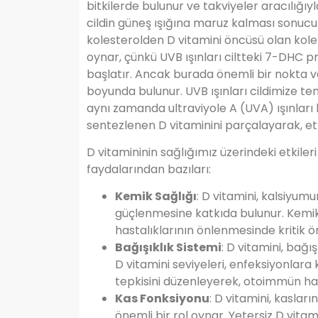
bitkilerde bulunur ve takviyeler aracılığıy
cildin güneş ışığına maruz kalması sonucu 
kolesterolden D vitamini öncüsü olan koleka
oynar, çünkü UVB ışınları ciltteki 7-DHC pr
başlatır. Ancak burada önemli bir nokta var
boyunda bulunur. UVB ışınları cildimize te
aynı zamanda ultraviyole A (UVA) ışınları b
sentezlenen D vitaminini parçalayarak, etkin
D vitamininin sağlığımız üzerindeki etkiler
faydalarından bazıları:
Kemik Sağlığı
: D vitamini, kalsiyum
güçlenmesine katkıda bulunur. Kemik
hastalıklarının önlenmesinde kritik ö
Bağışıklık Sistemi
: D vitamini, bağış
D vitamini seviyeleri, enfeksiyonlara 
tepkisini düzenleyerek, otoimmün hasta
Kas Fonksiyonu
: D vitamini, kasla
önemli bir rol oynar. Yetersiz D vitamin