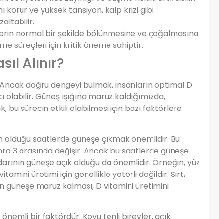
ını korur ve yüksek tansiyon, kalp krizi gibi
altabilir.
elerin normal bir şekilde bölünmesine ve çoğalmasına
e süreçleri için kritik öneme sahiptir.
ıl Alınır?
. Ancak doğru dengeyi bulmak, insanların optimal D
ı olabilir. Güneş ışığına maruz kaldığımızda,
, bu sürecin etkili olabilmesi için bazı faktörlere
un olduğu saatlerde güneşe çıkmak önemlidir. Bu
onra 3 arasında değişir. Ancak bu saatlerde güneşe
darının güneşe açık olduğu da önemlidir. Örneğin, yüz
amini üretimi için genellikle yeterli değildir. Sırt,
ın güneşe maruz kalması, D vitamini üretimini
 önemli bir faktördür. Koyu tenli bireyler, açık