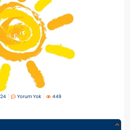
024
Yorum Yok
449