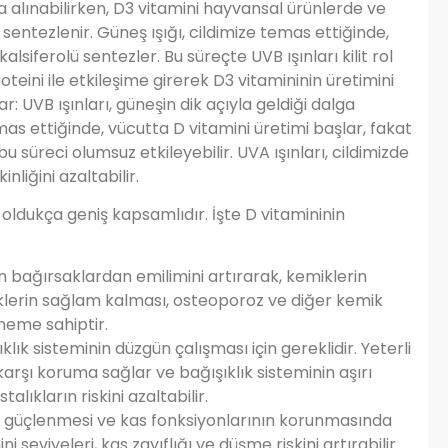
la alınabilirken, D3 vitamini hayvansal ürünlerde ve
sentezlenir. Güneş ışığı, cildimize temas ettiğinde,
lsiferolü sentezler. Bu süreçte UVB ışınları kilit rol
oteini ile etkileşime girerek D3 vitamininin üretimini
: UVB ışınları, güneşin dik açıyla geldiği dalga
mas ettiğinde, vücutta D vitamini üretimi başlar, fakat
u süreci olumsuz etkileyebilir. UVA ışınları, cildimizde
liğini azaltabilir.
i oldukça geniş kapsamlıdır. İşte D vitamininin
un bağırsaklardan emilimini artırarak, kemiklerin
lerin sağlam kalması, osteoporoz ve diğer kemik
neme sahiptir.
ıklık sisteminin düzgün çalışması için gereklidir. Yeterli
karşı koruma sağlar ve bağışıklık sisteminin aşırı
lıkların riskini azaltabilir.
rın güçlenmesi ve kas fonksiyonlarının korunmasında
i seviyeleri, kas zayıflığı ve düşme riskini artırabilir.