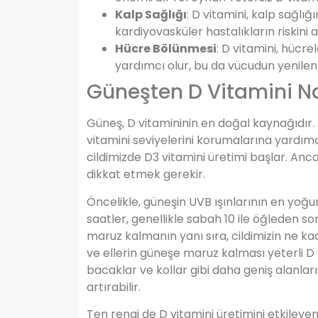
Kalp Sağlığı
: D vitamini, kalp sağlığ
kardiyovasküler hastalıkların riskini az
Hücre Bölünmesi
: D vitamini, hücr
yardımcı olur, bu da vücudun yenilenm
Güneşten D Vitamini Nas
Güneş, D vitamininin en doğal kaynağıdır
vitamini seviyelerini korumalarına yardımc
cildimizde D3 vitamini üretimi başlar. Ancak
dikkat etmek gerekir.
Öncelikle, güneşin UVB ışınlarının en yoğ
saatler, genellikle sabah 10 ile öğleden s
maruz kalmanın yanı sıra, cildimizin ne ka
ve ellerin güneşe maruz kalması yeterli D vit
bacaklar ve kollar gibi daha geniş alanlar
artırabilir.
Ten rengi de D vitamini üretimini etkileyen