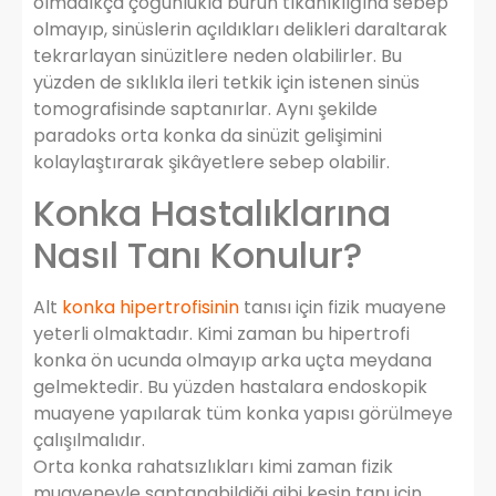
olmadıkça çoğunlukla burun tıkanıklığına sebep
olmayıp, sinüslerin açıldıkları delikleri daraltarak
tekrarlayan sinüzitlere neden olabilirler. Bu
yüzden de sıklıkla ileri tetkik için istenen sinüs
tomografisinde saptanırlar. Aynı şekilde
paradoks orta konka da sinüzit gelişimini
kolaylaştırarak şikâyetlere sebep olabilir.
Konka Hastalıklarına
Nasıl Tanı Konulur?
Alt
konka hipertrofisinin
tanısı için fizik muayene
yeterli olmaktadır. Kimi zaman bu hipertrofi
konka ön ucunda olmayıp arka uçta meydana
gelmektedir. Bu yüzden hastalara endoskopik
muayene yapılarak tüm konka yapısı görülmeye
çalışılmalıdır.
Orta konka rahatsızlıkları kimi zaman fizik
muayeneyle saptanabildiği gibi kesin tanı için