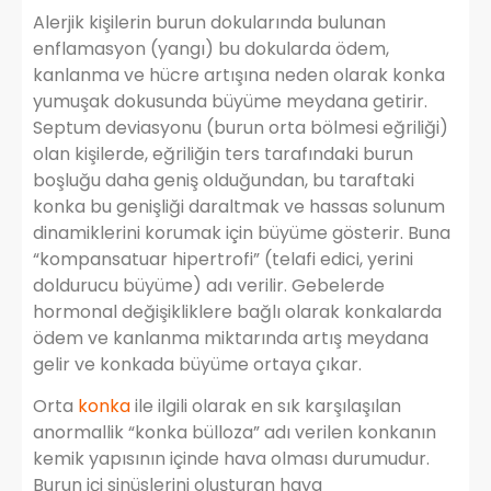
Alerjik kişilerin burun dokularında bulunan
enflamasyon (yangı) bu dokularda ödem,
kanlanma ve hücre artışına neden olarak konka
yumuşak dokusunda büyüme meydana getirir.
Septum deviasyonu (burun orta bölmesi eğriliği)
olan kişilerde, eğriliğin ters tarafındaki burun
boşluğu daha geniş olduğundan, bu taraftaki
konka bu genişliği daraltmak ve hassas solunum
dinamiklerini korumak için büyüme gösterir. Buna
“kompansatuar hipertrofi” (telafi edici, yerini
doldurucu büyüme) adı verilir. Gebelerde
hormonal değişikliklere bağlı olarak konkalarda
ödem ve kanlanma miktarında artış meydana
gelir ve konkada büyüme ortaya çıkar.
Orta
konka
ile ilgili olarak en sık karşılaşılan
anormallik “konka bülloza” adı verilen konkanın
kemik yapısının içinde hava olması durumudur.
Burun içi sinüslerini oluşturan hava