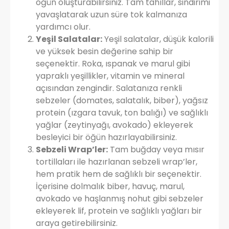
öğün oluşturabilirsiniz. Tam tahıllar, sindirimi
yavaşlatarak uzun süre tok kalmanıza
yardımcı olur.
Yeşil Salatalar:
Yeşil salatalar, düşük kalorili
ve yüksek besin değerine sahip bir
seçenektir. Roka, ıspanak ve marul gibi
yapraklı yeşillikler, vitamin ve mineral
açısından zengindir. Salatanıza renkli
sebzeler (domates, salatalık, biber), yağsız
protein (ızgara tavuk, ton balığı) ve sağlıklı
yağlar (zeytinyağı, avokado) ekleyerek
besleyici bir öğün hazırlayabilirsiniz.
Sebzeli Wrap’ler:
Tam buğday veya mısır
tortillaları ile hazırlanan sebzeli wrap’ler,
hem pratik hem de sağlıklı bir seçenektir.
İçerisine dolmalık biber, havuç, marul,
avokado ve haşlanmış nohut gibi sebzeler
ekleyerek lif, protein ve sağlıklı yağları bir
araya getirebilirsiniz.