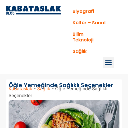
Biyografi
Kültür – Sanat
Bilim –
Teknoloji
Sağlık
Öğle Yemeğinde Sağlıklı Seçenekler
Kabataslak
-
Sağlık
-
Öğle Yemeğinde Sağlıklı
Seçenekler